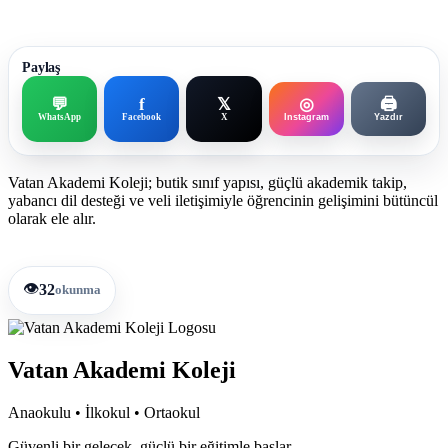
Paylaş
💬
f
𝕏
◎
🖨️
WhatsApp
Facebook
X
Instagram
Yazdır
Vatan Akademi Koleji; butik sınıf yapısı, güçlü akademik takip,
yabancı dil desteği ve veli iletişimiyle öğrencinin gelişimini bütüncül
olarak ele alır.
👁️
32
okunma
Vatan Akademi Koleji
Anaokulu • İlkokul • Ortaokul
Güvenli bir gelecek, güçlü bir eğitimle başlar.