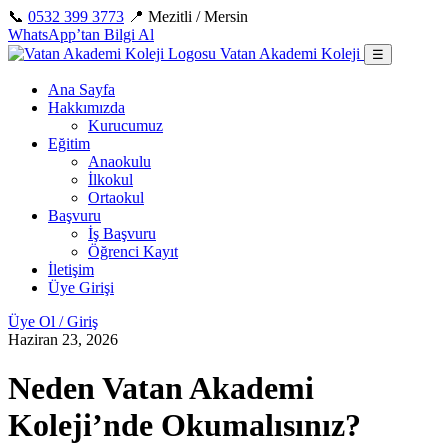
İçeriğe
📞
0532 399 3773
📍 Mezitli / Mersin
geç
WhatsApp’tan Bilgi Al
Vatan Akademi Koleji
☰
Ana Sayfa
Hakkımızda
Kurucumuz
Eğitim
Anaokulu
İlkokul
Ortaokul
Başvuru
İş Başvuru
Öğrenci Kayıt
İletişim
Üye Girişi
Üye Ol / Giriş
Haziran 23, 2026
Neden Vatan Akademi
Koleji’nde Okumalısınız?