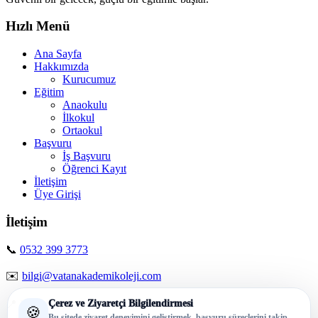
Hızlı Menü
Ana Sayfa
Hakkımızda
Kurucumuz
Eğitim
Anaokulu
İlkokul
Ortaokul
Başvuru
İş Başvuru
Öğrenci Kayıt
İletişim
Üye Girişi
İletişim
📞
0532 399 3773
✉️
bilgi@vatanakademikoleji.com
📍 Mezitli / Mersin
Çerez ve Ziyaretçi Bilgilendirmesi
🍪
Bu sitede ziyaret deneyimini geliştirmek, başvuru süreçlerini takip