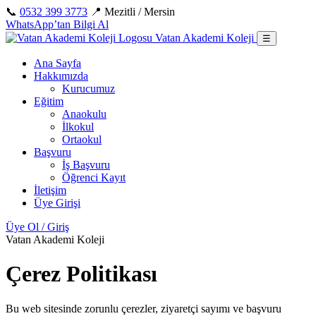
İçeriğe
📞
0532 399 3773
📍 Mezitli / Mersin
geç
WhatsApp’tan Bilgi Al
Vatan Akademi Koleji
☰
Ana Sayfa
Hakkımızda
Kurucumuz
Eğitim
Anaokulu
İlkokul
Ortaokul
Başvuru
İş Başvuru
Öğrenci Kayıt
İletişim
Üye Girişi
Üye Ol / Giriş
Vatan Akademi Koleji
Çerez Politikası
Bu web sitesinde zorunlu çerezler, ziyaretçi sayımı ve başvuru