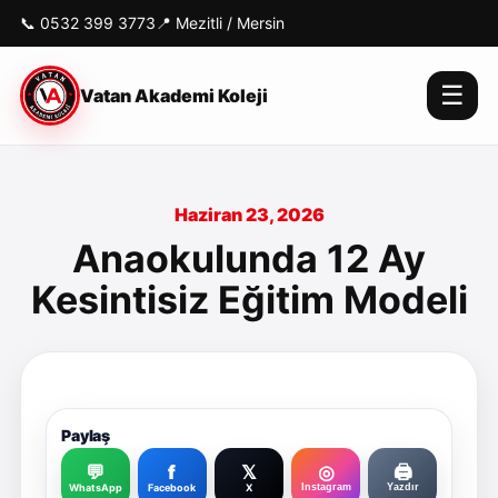
📞
0532 399 3773
📍 Mezitli / Mersin
☰
Vatan Akademi Koleji
Haziran 23, 2026
Anaokulunda 12 Ay
Kesintisiz Eğitim Modeli
Paylaş
💬
f
𝕏
◎
🖨️
WhatsApp
Facebook
X
Instagram
Yazdır