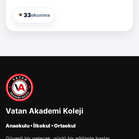
33
okunma
Vatan Akademi Koleji
Anaokulu • İlkokul • Ortaokul
Güvenli bir gelecek, güçlü bir eğitimle başlar.