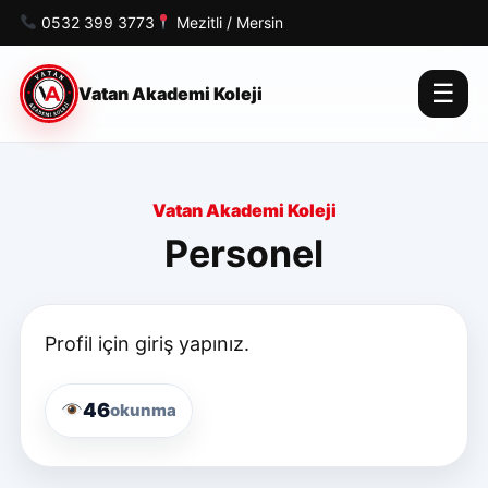
0532 399 3773
Mezitli / Mersin
☰
Vatan Akademi Koleji
Vatan Akademi Koleji
Personel
Profil için giriş yapınız.
46
okunma