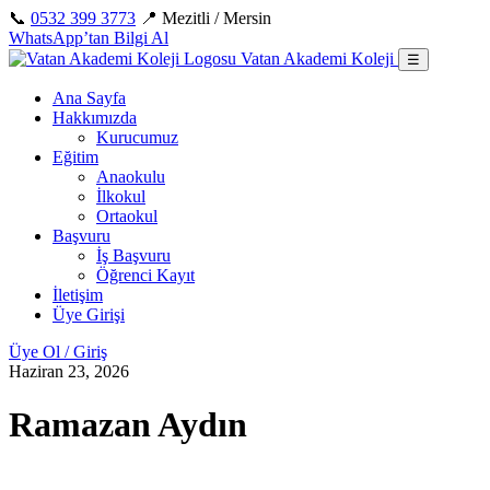
İçeriğe
📞
0532 399 3773
📍 Mezitli / Mersin
geç
WhatsApp’tan Bilgi Al
Vatan Akademi Koleji
☰
Ana Sayfa
Hakkımızda
Kurucumuz
Eğitim
Anaokulu
İlkokul
Ortaokul
Başvuru
İş Başvuru
Öğrenci Kayıt
İletişim
Üye Girişi
Üye Ol / Giriş
Haziran 23, 2026
Ramazan Aydın