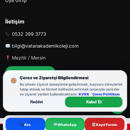
Üye Girişi
İletişim
0532 399 3773
bilgi@vatanakademikoleji.com
Mezitli / Mersin
WhatsApp’tan Yaz
Çerez ve Ziyaretçi Bilgilendirmesi
Bu sitede ziyaret deneyimini geliştirmek, başvuru süreçlerini
takip etmek ve hizmet kalitesini artırmak amacıyla çerezler
ve ziyaret verileri kullanılmaktadır.
KVKK
·
Çerez Politikası
Reddet
Kabul Et
© 2026 Vatan Akademi Koleji. Tüm hakları saklıdır.
Ara
WhatsApp
Kayıt Formu