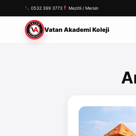
0532 399 3773
Mezitli / Mersin
Vatan Akademi Koleji
A