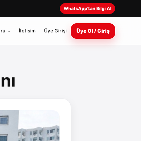
WhatsApp’tan Bilgi Al
Üye Ol / Giriş
ru
İletişim
Üye Girişi
nı