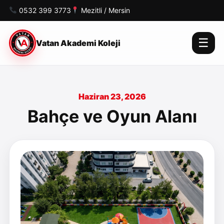
0532 399 3773
Mezitli / Mersin
☰
Vatan Akademi Koleji
Haziran 23, 2026
Bahçe ve Oyun Alanı