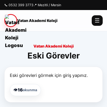
📞
0532 399 3773
📍 Mezitli / Mersin
☰
Vatan Akademi Koleji
Vatan Akademi Koleji
Eski Görevler
Eski görevleri görmek için giriş yapınız.
👁️
16
okunma