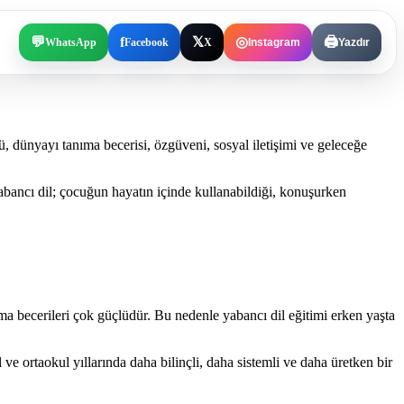
💬
f
𝕏
◎
🖨️
WhatsApp
Facebook
X
Instagram
Yazdır
, dünyayı tanıma becerisi, özgüveni, sosyal iletişimi ve geleceğe
abancı dil; çocuğun hayatın içinde kullanabildiği, konuşurken
ma becerileri çok güçlüdür. Bu nedenle yabancı dil eğitimi erken yaşta
ve ortaokul yıllarında daha bilinçli, daha sistemli ve daha üretken bir