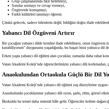
Grup çalışmalarında fikir belirtmeyi,
Sorular sormayı ve cevap vermeyi,
Özgüvenle konuşmayı,
Farklı kültürleri tanımayı öğrenir.
Çünkü gelecek, sadece bilenlerin değil; bildiğini doğru ifade edebilenle
Yabancı Dil Özgüveni Artırır
Bir çocuğun yabancı dilde kendini ifade edebilmesi, onun özgüveni üz
kurabiliyorum” duygusunu yaşadığında, bu başarı hissi yalnızca dil d
Erken yaşta yabancı dil eğitimi alan çocuklar, zamanla daha rahat konu
Vatan Akademi Koleji’nde öğrencilerimizin yabancı dili korkmadan, ç
Anaokulundan Ortaokula Güçlü Bir Dil Yo
Vatan Akademi Koleji’nde yabancı dil eğitimi yaş düzeylerine uygun ol
Anaokulunda çocuklarımız yabancı dili oyun, şarkı, ritim, görsel etkin
İlkokulda bu temel daha sistemli hâle gelir. Öğrenciler kelime dağarcığı