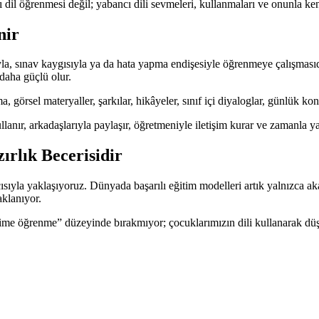
il öğrenmesi değil; yabancı dili sevmeleri, kullanmaları ve onunla kend
nir
uyla, sınav kaygısıyla ya da hata yapma endişesiyle öğrenmeye çalışma
daha güçlü olur.
örsel materyaller, şarkılar, hikâyeler, sınıf içi diyaloglar, günlük kon
lanır, arkadaşlarıyla paylaşır, öğretmeniyle iletişim kurar ve zamanla yab
ırlık Becerisidir
sıyla yaklaşıyoruz. Dünyada başarılı eğitim modelleri artık yalnızca ak
aklanıyor.
kelime öğrenme” düzeyinde bırakmıyor; çocuklarımızın dili kullanarak 