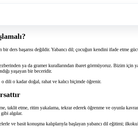
şlamalı?
bir ders başarısı değildir. Yabancı dil; çocuğun kendini ifade etme gücü
 ezberinden ya da gramer kurallarından ibaret görmüyoruz. Bizim için y
dığı yaşayan bir beceridir.
o dili o kadar doğal, rahat ve kalıcı biçimde öğrenir.
rsattır
tme, taklit etme, ritim yakalama, tekrar ederek öğrenme ve oyunla kavra
gibi algılar.
rle ve basit konuşma kalıplarıyla başlayan yabancı dil eğitimi; ilkokul 