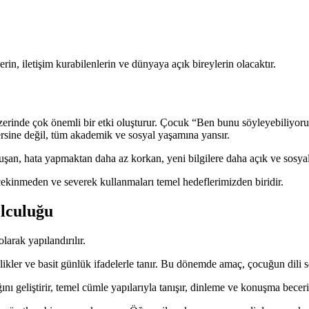
rin, iletişim kurabilenlerin ve dünyaya açık bireylerin olacaktır.
erinde çok önemli bir etki oluşturur. Çocuk “Ben bunu söyleyebiliyorum
ersine değil, tüm akademik ve sosyal yaşamına yansır.
şan, hata yapmaktan daha az korkan, yeni bilgilere daha açık ve sosyal 
ekinmeden ve severek kullanmaları temel hedeflerimizden biridir.
lculuğu
arak yapılandırılır.
likler ve basit günlük ifadelerle tanır. Bu dönemde amaç, çocuğun dili 
nı geliştirir, temel cümle yapılarıyla tanışır, dinleme ve konuşma beceril