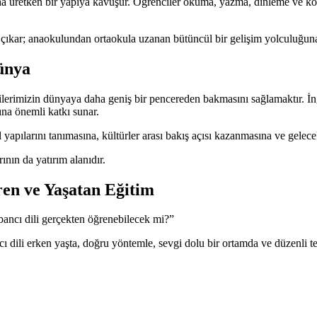
ha üretken bir yapıya kavuşur. Öğrenciler okuma, yazma, dinleme ve konu
 çıkar; anaokulundan ortaokula uzanan bütüncül bir gelişim yolculuğun
Dünya
erimizin dünyaya daha geniş bir pencereden bakmasını sağlamaktır. İngi
ına önemli katkı sunar.
il yapılarını tanımasına, kültürler arası bakış açısı kazanmasına ve gele
ının da yatırım alanıdır.
ren ve Yaşatan Eğitim
ancı dili gerçekten öğrenebilecek mi?”
dili erken yaşta, doğru yöntemle, sevgi dolu bir ortamda ve düzenli tekr