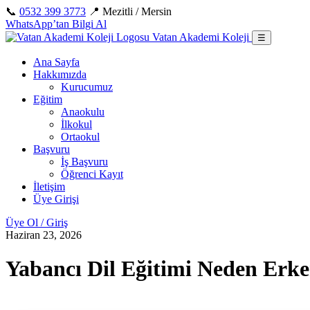
İçeriğe
📞
0532 399 3773
📍 Mezitli / Mersin
geç
WhatsApp’tan Bilgi Al
Vatan Akademi Koleji
☰
Ana Sayfa
Hakkımızda
Kurucumuz
Eğitim
Anaokulu
İlkokul
Ortaokul
Başvuru
İş Başvuru
Öğrenci Kayıt
İletişim
Üye Girişi
Üye Ol / Giriş
Haziran 23, 2026
Yabancı Dil Eğitimi Neden Erke