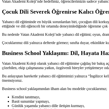
Vatan Akademi Koleji’nde hedefimiz, öğrencilerimizin sadece yabancı d
Çocuk Dili Severek Öğrenirse Kalıcı Öğre
Yabancı dil eğitiminde en büyük sorunlardan biri, çocuğun dili kork
ettiğinde ve dili eğlenceli bir ortamda deneyimlediğinde öğrenme çok 
Bu nedenle Vatan Akademi Koleji’nde yabancı dil eğitimi; oyun, drama, g
Çocuklarımız dili yalnızca defterde görmez; sınıfta duyar, etkinlikte kul
Business School Yaklaşımı: Dil, Hayata Haz
Vatan Akademi Koleji olarak yabancı dil eğitimine çağdaş bir bakış açı
çözebilen, ekip çalışmasına yatkın, özgüvenli bireyler yetiştirmeye od
Bu anlayıştan hareketle yabancı dil eğitimimizi yalnızca “İngilizce 
önemsiyoruz.
Business school yaklaşımından ilham alan bu modelde çocuklarımız;
Kendini tanıtmayı,
Basit sunumlar yapmayı,
Günlük yaşamda yabancı dille iletişim kurmayı,