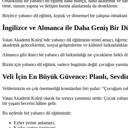
Ortaokulda ise yabancı dil eğitimi daha bilinçli, daha akademik ve da
etme, sunum yapma ve iletişim kurma alanlarında da desteklenir.
Böylece yabancı dil eğitimi, kopuk ve dönemsel bir çalışma olmaktan
İngilizce ve Almanca ile Daha Geniş Bir 
Vatan Akademi Koleji’nde yabancı dil eğitiminin temel amacı, öğrencil
akademik geleceklerine, sosyal gelişimlerine ve kültürel farkındalıklar
Almanca gibi ikinci bir yabancı dil farkındalığı ise çocukların farklı d
Bizim için yabancı dil eğitimi, sadece bugünün değil; çocuğun yarınlar
Veli İçin En Büyük Güvence: Planlı, Sevdi
Velilerimizin en çok önemsediği konulardan biri şudur: “Çocuğum yab
Vatan Akademi Koleji olarak bu soruya yanıtımız nettir: Çocuk yabancı 
bir yaşam becerisi hâline gelir.
Bu nedenle biz yabancı dil eğitiminde;
Ezber yerine anlamayı,
Korku yerine özgüveni,