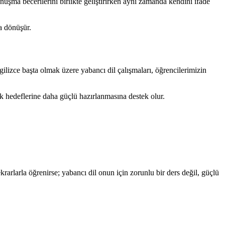
şma becerilerini birlikte geliştirirken aynı zamanda kendini ifade
a dönüşür.
lizce başta olmak üzere yabancı dil çalışmaları, öğrencilerimizin
cek hedeflerine daha güçlü hazırlanmasına destek olur.
arlarla öğrenirse; yabancı dil onun için zorunlu bir ders değil, güçlü