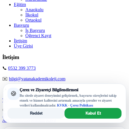
Eğitim
Anaokulu
İlkokul
Ortaokul
Başvuru
İş Başvuru
Öğrenci Kayıt
İletişim
Üye Girişi
İletişim
📞
0532 399 3773
✉️
bilgi@vatanakademikoleji.com
Çerez ve Ziyaretçi Bilgilendirmesi
📍 Mezitli / Mersin
🍪
Bu sitede ziyaret deneyimini geliştirmek, başvuru süreçlerini takip
WhatsApp’tan Yaz
etmek ve hizmet kalitesini artırmak amacıyla çerezler ve ziyaret
verileri kullanılmaktadır.
KVKK
·
Çerez Politikası
© 2026 Vatan Akademi Koleji. Tüm hakları saklıdır.
Reddet
Kabul Et
💬
Ara
WhatsApp
Konum
Kayıt