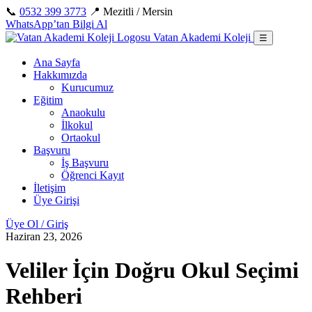
İçeriğe
📞
0532 399 3773
📍 Mezitli / Mersin
geç
WhatsApp’tan Bilgi Al
Vatan Akademi Koleji
☰
Ana Sayfa
Hakkımızda
Kurucumuz
Eğitim
Anaokulu
İlkokul
Ortaokul
Başvuru
İş Başvuru
Öğrenci Kayıt
İletişim
Üye Girişi
Üye Ol / Giriş
Haziran 23, 2026
Veliler İçin Doğru Okul Seçimi
Rehberi