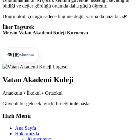
Unutulmamalıdır ki çocuk kendini güvende hissettiği, sevildiğini
bildiği ve değer gördüğü ortamda daha güçlü öğrenir.
Doğru okul; çocuğu sadece bugüne değil, yarına da hazırlar. 🌿
İlker Taşyürek
Mersin Vatan Akademi Koleji Kurucusu
👁️
189
okunma
Vatan Akademi Koleji
Anaokulu • İlkokul • Ortaokul
Güvenli bir gelecek, güçlü bir eğitimle başlar.
Hızlı Menü
Ana Sayfa
Hakkımızda
Kurucumuz