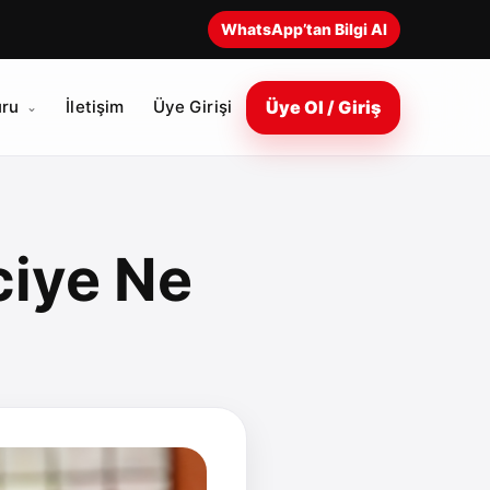
WhatsApp’tan Bilgi Al
Üye Ol / Giriş
ru
İletişim
Üye Girişi
nciye Ne