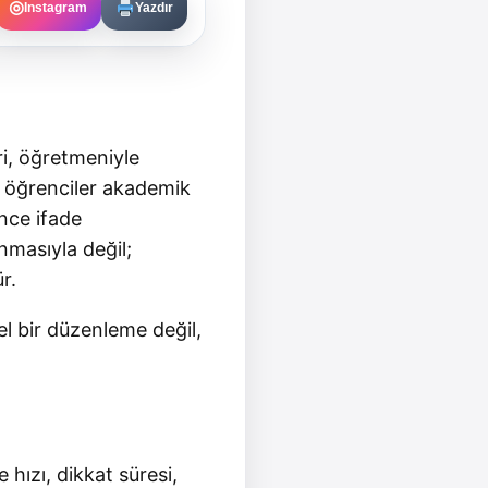
◎
Instagram
Yazdır
ri, öğretmeniyle
zı öğrenciler akademik
ince ifade
nmasıyla değil;
r.
el bir düzenleme değil,
 hızı, dikkat süresi,