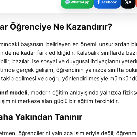
f
𝕏
WhatsApp
Facebook
X
ıflar Öğrenciye Ne Kazandırır?
ındaki başarısını belirleyen en önemli unsurlardan bi
inde ne kadar fark edildiğidir. Kalabalık sınıflarda ba
ilir, bazıları ise sosyal ve duygusal ihtiyaçlarını yeter
timde gerçek gelişim, öğrencinin yalnızca sınıfta bulu
 takip edilmesi ve doğru yönlendirilmesiyle mümkündü
sınıf modeli
, modern eğitim anlayışında yalnızca fiziks
işimini merkeze alan güçlü bir eğitim tercihidir.
aha Yakından Tanınır
retmen, öğrencilerini yalnızca isimleriyle değil; öğrenme