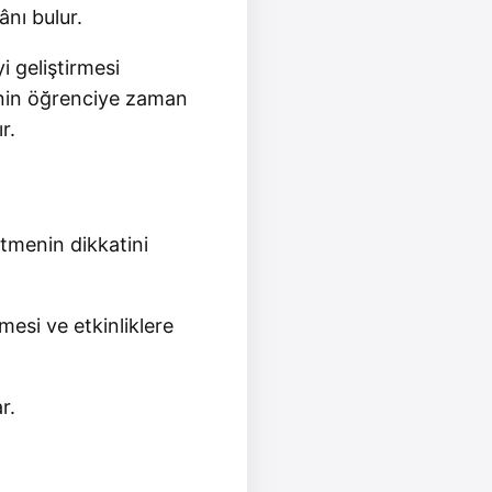
ânı bulur.
 geliştirmesi
menin öğrenciye zaman
r.
etmenin dikkatini
mesi ve etkinliklere
r.