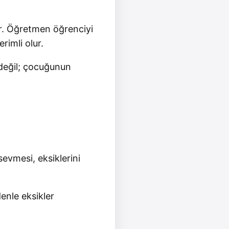
lar. Öğretmen öğrenciyi
rimli olur.
r değil; çocuğunun
evmesi, eksiklerini
enle eksikler