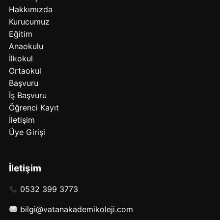
Hakkımızda
Kurucumuz
Eğitim
Anaokulu
İlkokul
Ortaokul
Başvuru
İş Başvuru
Öğrenci Kayıt
İletişim
Üye Girişi
İletişim
0532 399 3773
bilgi@vatanakademikoleji.com