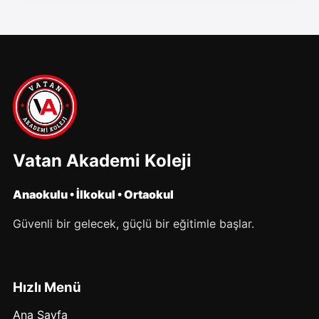
Vatan Akademi Koleji
Anaokulu • İlkokul • Ortaokul
Güvenli bir gelecek, güçlü bir eğitimle başlar.
Hızlı Menü
Ana Sayfa